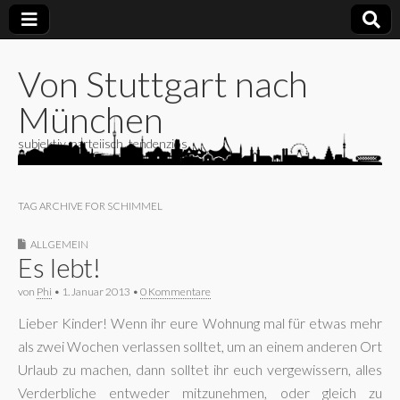
Von Stuttgart nach
München
subjektiv, parteiisch, tendenziös
TAG ARCHIVE FOR SCHIMMEL
ALLGEMEIN
Es lebt!
von
Phi
•
1. Januar 2013
•
0 Kommentare
Lieber Kinder! Wenn ihr eure Wohnung mal für etwas mehr
als zwei Wochen verlassen solltet, um an einem anderen Ort
Urlaub zu machen, dann solltet ihr euch vergewissern, alles
Verderbliche entweder mitzunehmen, oder gleich zu