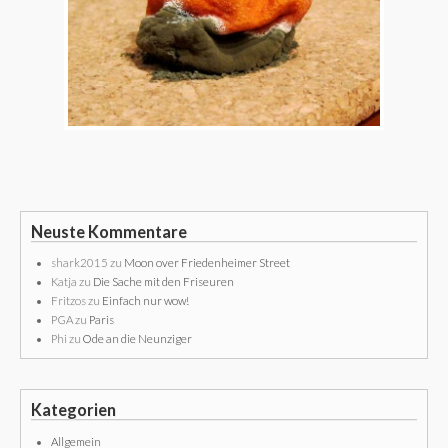
Neuste Kommentare
shark2015
zu
Moon over Friedenheimer Street
Katja
zu
Die Sache mit den Friseuren
Fritzos
zu
Einfach nur wow!
PGA
zu
Paris
Phi
zu
Ode an die Neunziger
Kategorien
Allgemein