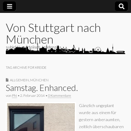
Von Stuttgart nach
München
subjektiv, parteiisch, tendenziös
TAG ARCHIVE FOR KREIDE
ALLGEMEIN
,
MÜNCHEN
Samstag. Enhanced.
von
Phi
•
2. Februar 2014
•
0 Kommentare
Gänzlich ungeplant
wurde aus einem für
gestern anberaumten,
zeitlich überschaubaren