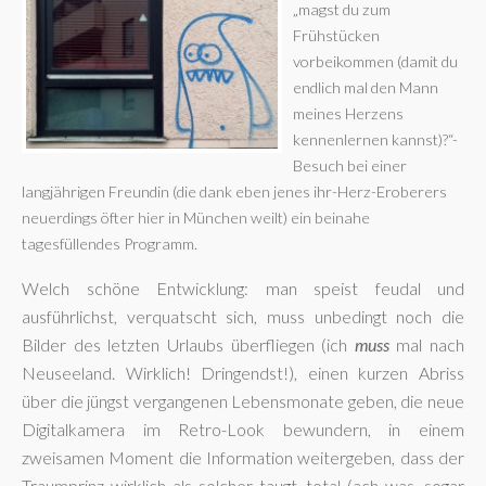
„magst du zum
Frühstücken
vorbeikommen (damit du
endlich mal den Mann
meines Herzens
kennenlernen kannst)?“-
Besuch bei einer
langjährigen Freundin (die dank eben jenes ihr-Herz-Eroberers
neuerdings öfter hier in München weilt) ein beinahe
tagesfüllendes Programm.
Welch schöne Entwicklung: man speist feudal und
ausführlichst, verquatscht sich, muss unbedingt noch die
Bilder des letzten Urlaubs überfliegen (ich
muss
mal nach
Neuseeland. Wirklich! Dringendst!), einen kurzen Abriss
über die jüngst vergangenen Lebensmonate geben, die neue
Digitalkamera im Retro-Look bewundern, in einem
zweisamen Moment die Information weitergeben, dass der
Traumprinz wirklich als solcher taugt, total (ach was, sogar