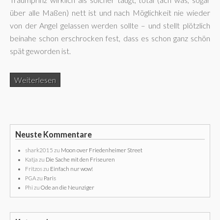
über alle Maßen) nett ist und nach Möglichkeit nie wieder
von der Angel gelassen werden sollte – und stellt plötzlich
beinahe schon erschrocken fest, dass es schon ganz schön
spät geworden ist.
Weiterlesen
Neuste Kommentare
shark2015
zu
Moon over Friedenheimer Street
Katja
zu
Die Sache mit den Friseuren
Fritzos
zu
Einfach nur wow!
PGA
zu
Paris
Phi
zu
Ode an die Neunziger