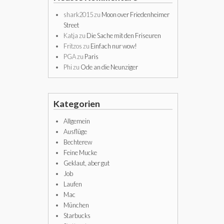
shark2015
zu
Moon over Friedenheimer
Street
Katja
zu
Die Sache mit den Friseuren
Fritzos
zu
Einfach nur wow!
PGA
zu
Paris
Phi
zu
Ode an die Neunziger
Kategorien
Allgemein
Ausflüge
Bechterew
Feine Mucke
Geklaut, aber gut
Job
Laufen
Mac
München
Starbucks