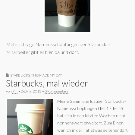
Mehr schräge Namensschöpfungen der Starbucks-
Mitarbeiter gibt es
hier
,
da
und
dort
.
STARBUCKS
,
THIS MADE MY DAY
Starbucks, mal wieder
von
Phi
•
26. Mai 2013
•
0 Kommentare
Meine Sammlung lustiger Starbucks-
Namensschöpfungen (
Teil 1
/
Teil 2
)
hat sich in den letzten Wochen nicht
nennenswert erweitert. Zum Einen
war ich in der Tat etwas seltener dort