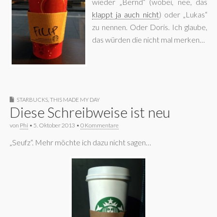
wieder „Bernd“ (wobei, nee, das
klappt ja auch nicht
) oder „Lukas“
zu nennen. Oder Doris. Ich glaube,
das würden die nicht mal merken…
STARBUCKS
,
THIS MADE MY DAY
Diese Schreibweise ist neu
von
Phi
•
5. Oktober 2013
•
0 Kommentare
„Seufz“. Mehr möchte ich dazu nicht sagen…