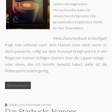
seinerzeit begonnene
Versuchsreihe habe ich
inzwischen fortgesetzt. Die
gesammelten Ergebnisse könnt
ihr hier bewundern.
Mein Zwischenfazit: in Stuttgart
fragt man seltener nach dem Namen (was mich, wenn es
doch passierte, völlig aus dem Konzept bringt und ich in der
Regel nur meinen richtigen Namen über die Lippen bringe –
oder einen, den ich bereits benutzt habe), dafür ist die
Fehlerquote relativ gering.
Weiterlesen
STARBUCKS
,
THIS MADE MY DAY
Das Starbucks-Namens-