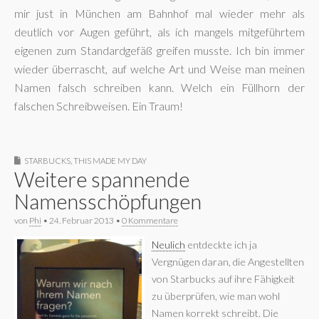
mir just in München am Bahnhof mal wieder mehr als
deutlich vor Augen geführt, als ich mangels mitgeführtem
eigenen zum Standardgefäß greifen musste. Ich bin immer
wieder überrascht, auf welche Art und Weise man meinen
Namen falsch schreiben kann. Welch ein Füllhorn der
falschen Schreibweisen. Ein Traum!
STARBUCKS
,
THIS MADE MY DAY
Weitere spannende
Namensschöpfungen
von
Phi
•
24. Februar 2013
•
0 Kommentare
Neulich
entdeckte ich ja
Vergnügen daran, die Angestellten
von Starbucks auf ihre Fähigkeit
zu überprüfen, wie man wohl
Namen korrekt schreibt. Die