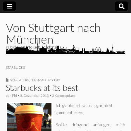
Von Stuttgart nach
München
subjektiv, parteiisch, tendenziös
STARBUCKS
STARBUCKS
,
THIS MADE MY DAY
Starbucks at its best
von
Phi
•
8. Dezember 2013
•
2 Kommentare
Ich glaube, ich will das gar nicht
kommentieren.
Sollte dringend anfangen, mich