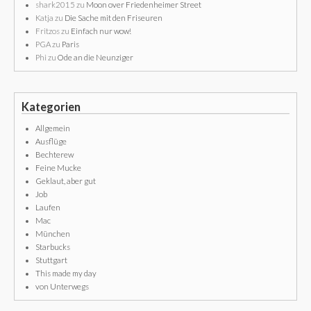
shark2015
zu
Moon over Friedenheimer Street
Katja
zu
Die Sache mit den Friseuren
Fritzos
zu
Einfach nur wow!
PGA
zu
Paris
Phi
zu
Ode an die Neunziger
Kategorien
Allgemein
Ausflüge
Bechterew
Feine Mucke
Geklaut, aber gut
Job
Laufen
Mac
München
Starbucks
Stuttgart
This made my day
von Unterwegs