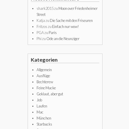
shark2015
zu
Moon over Friedenheimer
Street
Katja
zu
Die Sache mit den Friseuren
Fritzos
zu
Einfach nur wow!
PGA
zu
Paris
Phi
zu
Ode an die Neunziger
Kategorien
Allgemein
Ausflüge
Bechterew
Feine Mucke
Geklaut, aber gut
Job
Laufen
Mac
München
Starbucks