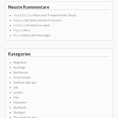
Neuste Kommentare
shark2015
zu
Moon over Friedenheimer Street
Katja
zu
Die Sache mit den Friseuren
Fritzos
zu
Einfach nur wow!
PGA
zu
Paris
Phi
zu
Ode an die Neunziger
Kategorien
Allgemein
Ausflüge
Bechterew
Feine Mucke
Geklaut, aber gut
Job
Laufen
Mac
München
Starbucks
Stuttgart
This made my day