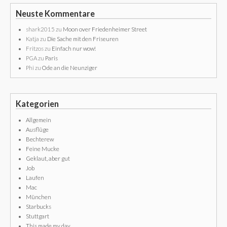
Neuste Kommentare
shark2015
zu
Moon over Friedenheimer Street
Katja
zu
Die Sache mit den Friseuren
Fritzos
zu
Einfach nur wow!
PGA
zu
Paris
Phi
zu
Ode an die Neunziger
Kategorien
Allgemein
Ausflüge
Bechterew
Feine Mucke
Geklaut, aber gut
Job
Laufen
Mac
München
Starbucks
Stuttgart
This made my day