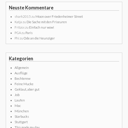
Neuste Kommentare
shark2015
zu
Moon over Friedenheimer Street
Katja
zu
Die Sache mit den Friseuren
Fritzos
zu
Einfach nur wow!
PGA
zu
Paris
Phi
zu
Ode an die Neunziger
Kategorien
Allgemein
Ausflüge
Bechterew
Feine Mucke
Geklaut, aber gut
Job
Laufen
Mac
München
Starbucks
Stuttgart
This made my day