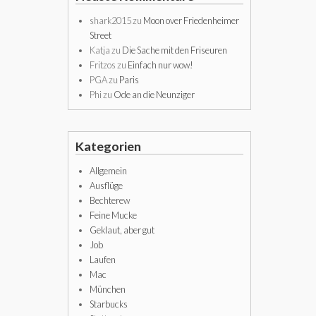
shark2015
zu
Moon over Friedenheimer
Street
Katja
zu
Die Sache mit den Friseuren
Fritzos
zu
Einfach nur wow!
PGA
zu
Paris
Phi
zu
Ode an die Neunziger
Kategorien
Allgemein
Ausflüge
Bechterew
Feine Mucke
Geklaut, aber gut
Job
Laufen
Mac
München
Starbucks