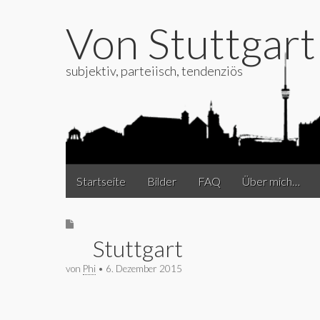
Von Stuttgar
subjektiv, parteiisch, tendenziös
Main
Skip
Startseite
Bilder
FAQ
Über mich…
to
menu
content
Stuttgart
von
Phi
•
6. Dezember 2015
Stuttgart