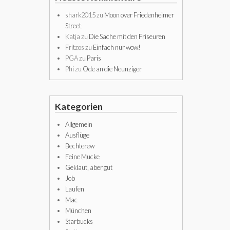
shark2015
zu
Moon over Friedenheimer
Street
Katja
zu
Die Sache mit den Friseuren
Fritzos
zu
Einfach nur wow!
PGA
zu
Paris
Phi
zu
Ode an die Neunziger
Kategorien
Allgemein
Ausflüge
Bechterew
Feine Mucke
Geklaut, aber gut
Job
Laufen
Mac
München
Starbucks