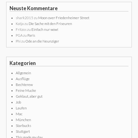
Neuste Kommentare
shark2015
zu
Moon over Friedenheimer Street
Katja
zu
Die Sache mit den Friseuren
Fritzos
zu
Einfach nur wow!
PGA
zu
Paris
Phi
zu
Ode an die Neunziger
Kategorien
Allgemein
Ausflüge
Bechterew
Feine Mucke
Geklaut, aber gut
Job
Laufen
Mac
München
Starbucks
Stuttgart
This made my day