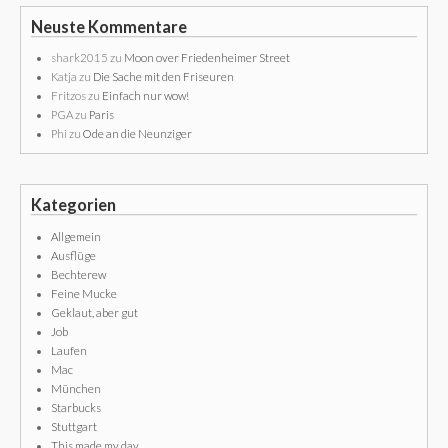
Neuste Kommentare
shark2015
zu
Moon over Friedenheimer Street
Katja
zu
Die Sache mit den Friseuren
Fritzos
zu
Einfach nur wow!
PGA
zu
Paris
Phi
zu
Ode an die Neunziger
Kategorien
Allgemein
Ausflüge
Bechterew
Feine Mucke
Geklaut, aber gut
Job
Laufen
Mac
München
Starbucks
Stuttgart
This made my day