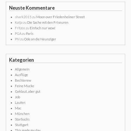
Neuste Kommentare
shark2015
zu
Moon over Friedenheimer Street
Katja
zu
Die Sache mit den Friseuren
Fritzos
zu
Einfach nur wow!
PGA
zu
Paris
Phi
zu
Ode an die Neunziger
Kategorien
Allgemein
Ausflüge
Bechterew
Feine Mucke
Geklaut, aber gut
Job
Laufen
Mac
München
Starbucks
Stuttgart
This made my day