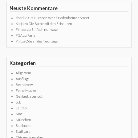
Neuste Kommentare
shark2015
zu
Moon over Friedenheimer Street
Katja
zu
Die Sache mit den Friseuren
Fritzos
zu
Einfach nur wow!
PGA
zu
Paris
Phi
zu
Ode an die Neunziger
Kategorien
Allgemein
Ausflüge
Bechterew
Feine Mucke
Geklaut, aber gut
Job
Laufen
Mac
München
Starbucks
Stuttgart
This made my day