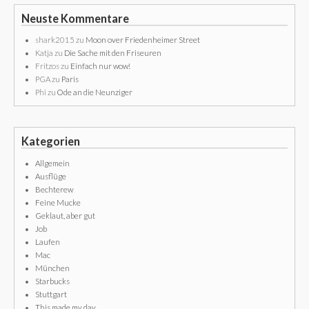
Neuste Kommentare
shark2015
zu
Moon over Friedenheimer Street
Katja
zu
Die Sache mit den Friseuren
Fritzos
zu
Einfach nur wow!
PGA
zu
Paris
Phi
zu
Ode an die Neunziger
Kategorien
Allgemein
Ausflüge
Bechterew
Feine Mucke
Geklaut, aber gut
Job
Laufen
Mac
München
Starbucks
Stuttgart
This made my day