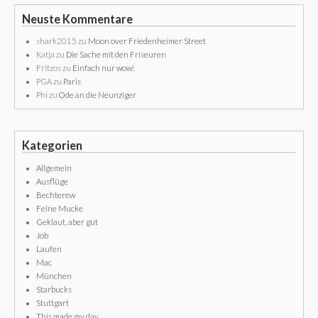
Neuste Kommentare
shark2015
zu
Moon over Friedenheimer Street
Katja
zu
Die Sache mit den Friseuren
Fritzos
zu
Einfach nur wow!
PGA
zu
Paris
Phi
zu
Ode an die Neunziger
Kategorien
Allgemein
Ausflüge
Bechterew
Feine Mucke
Geklaut, aber gut
Job
Laufen
Mac
München
Starbucks
Stuttgart
This made my day