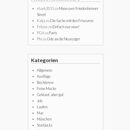
shark2015
zu
Moon over Friedenheimer
Street
Katja
zu
Die Sache mit den Friseuren
Fritzos
zu
Einfach nur wow!
PGA
zu
Paris
Phi
zu
Ode an die Neunziger
Kategorien
Allgemein
Ausflüge
Bechterew
Feine Mucke
Geklaut, aber gut
Job
Laufen
Mac
München
Starbucks