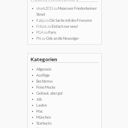
shark2015
zu
Moon over Friedenheimer
Street
Katja
zu
Die Sache mit den Friseuren
Fritzos
zu
Einfach nur wow!
PGA
zu
Paris
Phi
zu
Ode an die Neunziger
Kategorien
Allgemein
Ausflüge
Bechterew
Feine Mucke
Geklaut, aber gut
Job
Laufen
Mac
München
Starbucks