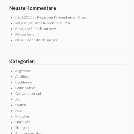
Neuste Kommentare
shark2015
zu
Moon over Friedenheimer Street
Katja
zu
Die Sache mit den Friseuren
Fritzos
zu
Einfach nur wow!
PGA
zu
Paris
Phi
zu
Ode an die Neunziger
Kategorien
Allgemein
Ausflüge
Bechterew
Feine Mucke
Geklaut, aber gut
Job
Laufen
Mac
München
Starbucks
Stuttgart
This made my day