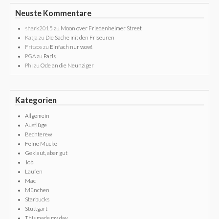
Neuste Kommentare
shark2015
zu
Moon over Friedenheimer Street
Katja
zu
Die Sache mit den Friseuren
Fritzos
zu
Einfach nur wow!
PGA
zu
Paris
Phi
zu
Ode an die Neunziger
Kategorien
Allgemein
Ausflüge
Bechterew
Feine Mucke
Geklaut, aber gut
Job
Laufen
Mac
München
Starbucks
Stuttgart
This made my day