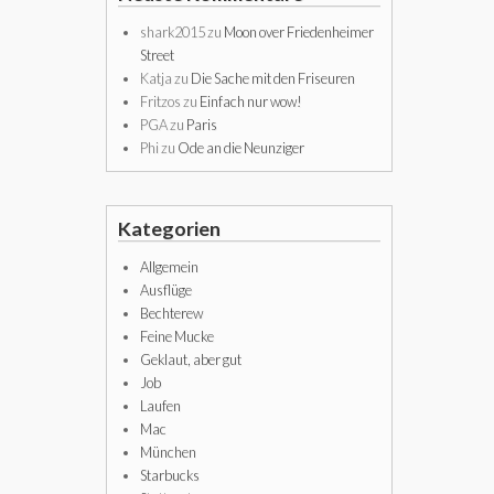
shark2015
zu
Moon over Friedenheimer
Street
Katja
zu
Die Sache mit den Friseuren
Fritzos
zu
Einfach nur wow!
PGA
zu
Paris
Phi
zu
Ode an die Neunziger
Kategorien
Allgemein
Ausflüge
Bechterew
Feine Mucke
Geklaut, aber gut
Job
Laufen
Mac
München
Starbucks