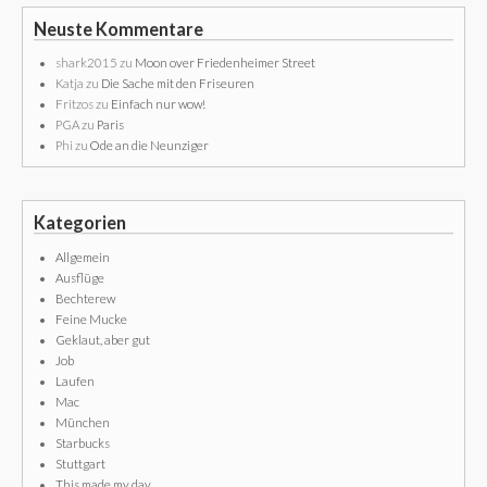
Neuste Kommentare
shark2015
zu
Moon over Friedenheimer Street
Katja
zu
Die Sache mit den Friseuren
Fritzos
zu
Einfach nur wow!
PGA
zu
Paris
Phi
zu
Ode an die Neunziger
Kategorien
Allgemein
Ausflüge
Bechterew
Feine Mucke
Geklaut, aber gut
Job
Laufen
Mac
München
Starbucks
Stuttgart
This made my day