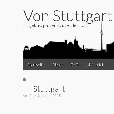
Von Stuttgar
subjektiv, parteiisch, tendenziös
Main
Skip
Startseite
Bilder
FAQ
Über mich…
to
menu
content
Stuttgart
von
Phi
•
9. Januar 2015
Stuttgart