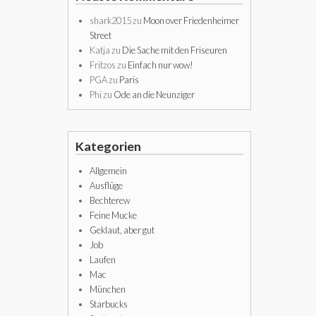
shark2015
zu
Moon over Friedenheimer
Street
Katja
zu
Die Sache mit den Friseuren
Fritzos
zu
Einfach nur wow!
PGA
zu
Paris
Phi
zu
Ode an die Neunziger
Kategorien
Allgemein
Ausflüge
Bechterew
Feine Mucke
Geklaut, aber gut
Job
Laufen
Mac
München
Starbucks