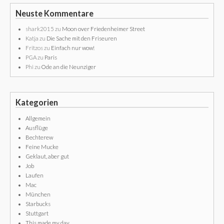
Neuste Kommentare
shark2015
zu
Moon over Friedenheimer Street
Katja
zu
Die Sache mit den Friseuren
Fritzos
zu
Einfach nur wow!
PGA
zu
Paris
Phi
zu
Ode an die Neunziger
Kategorien
Allgemein
Ausflüge
Bechterew
Feine Mucke
Geklaut, aber gut
Job
Laufen
Mac
München
Starbucks
Stuttgart
This made my day