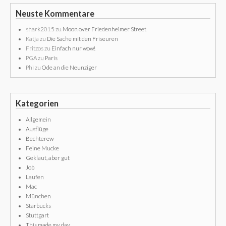
Neuste Kommentare
shark2015
zu
Moon over Friedenheimer Street
Katja
zu
Die Sache mit den Friseuren
Fritzos
zu
Einfach nur wow!
PGA
zu
Paris
Phi
zu
Ode an die Neunziger
Kategorien
Allgemein
Ausflüge
Bechterew
Feine Mucke
Geklaut, aber gut
Job
Laufen
Mac
München
Starbucks
Stuttgart
This made my day