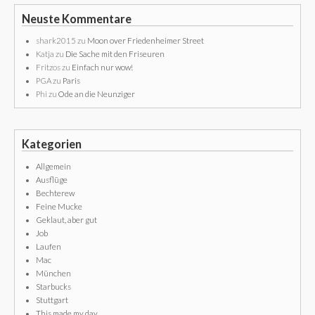
Neuste Kommentare
shark2015
zu
Moon over Friedenheimer Street
Katja
zu
Die Sache mit den Friseuren
Fritzos
zu
Einfach nur wow!
PGA
zu
Paris
Phi
zu
Ode an die Neunziger
Kategorien
Allgemein
Ausflüge
Bechterew
Feine Mucke
Geklaut, aber gut
Job
Laufen
Mac
München
Starbucks
Stuttgart
This made my day