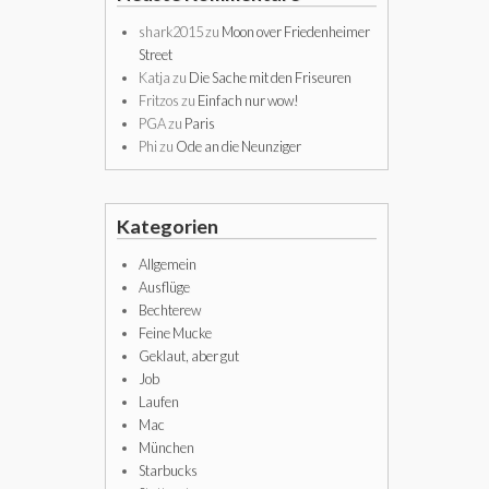
shark2015
zu
Moon over Friedenheimer
Street
Katja
zu
Die Sache mit den Friseuren
Fritzos
zu
Einfach nur wow!
PGA
zu
Paris
Phi
zu
Ode an die Neunziger
Kategorien
Allgemein
Ausflüge
Bechterew
Feine Mucke
Geklaut, aber gut
Job
Laufen
Mac
München
Starbucks