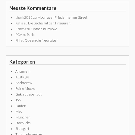
Neuste Kommentare
shark2015
zu
Moon over Friedenheimer Street
Katja
zu
Die Sache mit den Friseuren
Fritzos
zu
Einfach nur wow!
PGA
zu
Paris
Phi
zu
Ode an die Neunziger
Kategorien
Allgemein
Ausflüge
Bechterew
Feine Mucke
Geklaut, aber gut
Job
Laufen
Mac
München
Starbucks
Stuttgart
This made my day