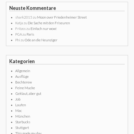
Neuste Kommentare
shark2015
zu
Moon over Friedenheimer Street
Katja
zu
Die Sache mit den Friseuren
Fritzos
zu
Einfach nur wow!
PGA
zu
Paris
Phi
zu
Ode an die Neunziger
Kategorien
Allgemein
Ausflüge
Bechterew
Feine Mucke
Geklaut, aber gut
Job
Laufen
Mac
München
Starbucks
Stuttgart
This made my day