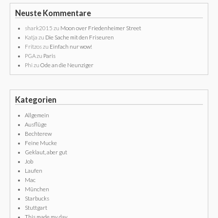
Neuste Kommentare
shark2015
zu
Moon over Friedenheimer Street
Katja
zu
Die Sache mit den Friseuren
Fritzos
zu
Einfach nur wow!
PGA
zu
Paris
Phi
zu
Ode an die Neunziger
Kategorien
Allgemein
Ausflüge
Bechterew
Feine Mucke
Geklaut, aber gut
Job
Laufen
Mac
München
Starbucks
Stuttgart
This made my day