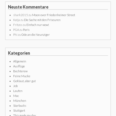
Neuste Kommentare
shark2015
zu
Moon over Friedenheimer Street
Katja
zu
Die Sache mit den Friseuren
Fritzos
zu
Einfach nur wow!
PGA
zu
Paris
Phi
zu
Ode an die Neunziger
Kategorien
Allgemein
Ausflüge
Bechterew
Feine Mucke
Geklaut, aber gut
Job
Laufen
Mac
München
Starbucks
Stuttgart
This made my day