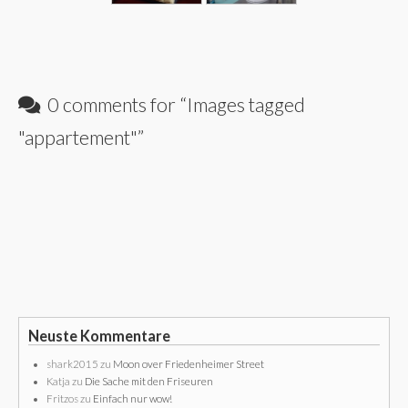
0 comments for “
Images tagged
"appartement"
”
Neuste Kommentare
shark2015
zu
Moon over Friedenheimer Street
Katja
zu
Die Sache mit den Friseuren
Fritzos
zu
Einfach nur wow!