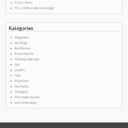
PGA
zu
Paris
Phi
zu
Ode an die Neunziger
Kategorien
Allgemein
Ausflüge
Bechterew
Feine Mucke
Geklaut, aber gut
Job
Laufen
Mac
München
Starbucks
Stuttgart
This made my day
von Unterwegs