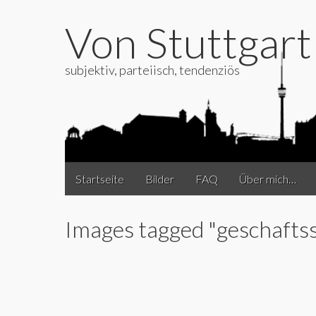
Von Stuttgar
subjektiv, parteiisch, tendenziös
Main
Skip
Startseite
Bilder
FAQ
Über mich…
to
menu
content
Images tagged "geschaftss