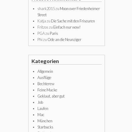
shark2015
zu
Moon over Friedenheimer
Street
Katja
zu
Die Sache mit den Friseuren
Fritzos
zu
Einfach nur wow!
PGA
zu
Paris
Phi
zu
Ode an die Neunziger
Kategorien
Allgemein
Ausflüge
Bechterew
Feine Mucke
Geklaut, aber gut
Job
Laufen
Mac
München
Starbucks