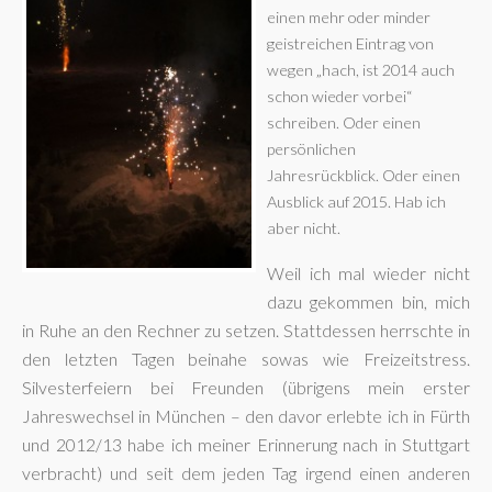
einen mehr oder minder
geistreichen Eintrag von
wegen „hach, ist 2014 auch
schon wieder vorbei“
schreiben. Oder einen
persönlichen
Jahresrückblick. Oder einen
Ausblick auf 2015. Hab ich
aber nicht.
Weil ich mal wieder nicht
dazu gekommen bin, mich
in Ruhe an den Rechner zu setzen. Stattdessen herrschte in
den letzten Tagen beinahe sowas wie Freizeitstress.
Silvesterfeiern bei Freunden (übrigens mein erster
Jahreswechsel in München – den davor erlebte ich in Fürth
und 2012/13 habe ich meiner Erinnerung nach in Stuttgart
verbracht) und seit dem jeden Tag irgend einen anderen