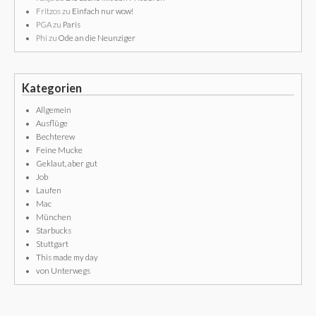
Fritzos
zu
Einfach nur wow!
PGA
zu
Paris
Phi
zu
Ode an die Neunziger
Kategorien
Allgemein
Ausflüge
Bechterew
Feine Mucke
Geklaut, aber gut
Job
Laufen
Mac
München
Starbucks
Stuttgart
This made my day
von Unterwegs