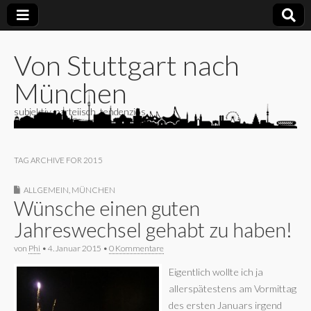
Von Stuttgart nach
München
subjektiv, parteiisch, tendenziös
TAG ARCHIVE FOR 2015
ALLGEMEIN
,
MÜNCHEN
Wünsche einen guten
Jahreswechsel gehabt zu haben!
von
Phi
•
4. Januar 2015
•
0 Kommentare
Eigentlich wollte ich ja
allerspätestens am Vormittag
des ersten Januars irgend