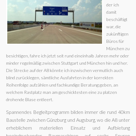
der ich
damit
beschäftigt
war, die
zukünftigen
Büros für
München zu
besichtigen, fahre ich jetzt seit rund eineinhalb Jahren mehr oder
minder regelmäßig zwischen Stuttgart und München hin und her.
Die Strecke auf der A8 könnte ich inzwischen vermutlich auch
blind zurücklegen, sämtliche Ausfahrten in der korrekten
Reihenfolge aufzählen und fachkundige Beratung geben, an
welchem Rastplatz man am geschicktesten eine zu platzen
drohende Blase entleert.
Spannendes Begleitprogramm bilden immer die rund 40km
Baustelle zwischen Günzburg und Augsburg, wo die A8 unter
erheblichem materiellen Einsatz und Aufbietung
beeindruckender Baumaschinen auf sechs Spuren