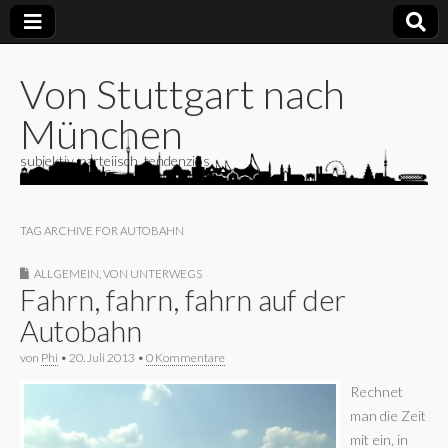
Von Stuttgart nach
München
subjektiv, parteiisch, tendenziös
TAG ARCHIVE FOR AUTOBAHN
ALLGEMEIN
,
VON UNTERWEGS
Fahrn, fahrn, fahrn auf der
Autobahn
von
Phi
•
20. Juli 2013
•
0 Kommentare
Rechnet
man die Zeit
mit ein, in