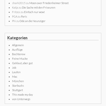
shark2015
zu
Moon over Friedenheimer Street
Katja
zu
Die Sache mit den Friseuren
Fritzos
zu
Einfach nur wow!
PGA
zu
Paris
Phi
zu
Ode an die Neunziger
Kategorien
Allgemein
Ausflüge
Bechterew
Feine Mucke
Geklaut, aber gut
Job
Laufen
Mac
München
Starbucks
Stuttgart
This made my day
von Unterwegs