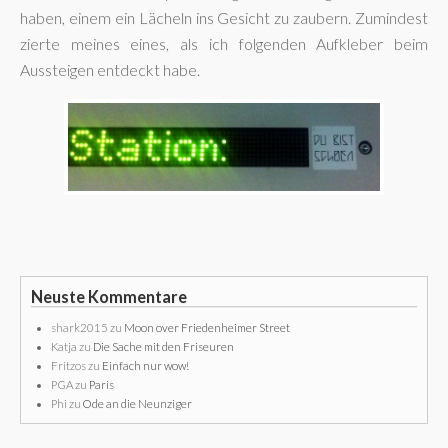
haben, einem ein Lächeln ins Gesicht zu zaubern. Zumindest
zierte meines eines, als ich folgenden Aufkleber beim
Aussteigen entdeckt habe.
Neuste Kommentare
shark2015
zu
Moon over Friedenheimer Street
Katja
zu
Die Sache mit den Friseuren
Fritzos
zu
Einfach nur wow!
PGA
zu
Paris
Phi
zu
Ode an die Neunziger