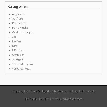
Kategorien
Allgemein
Ausflüge
Bechterew
Feine Mucke
Geklaut, aber gut
Job
Laufen
Mac
München
Starbucks
Stuttgart
This made my day
von Unterwegs
Copyright 2015
Von Stuttgart nach München
. All Rights Reserved.
The Gridiculous Pro Theme by
bavotasan.com
.