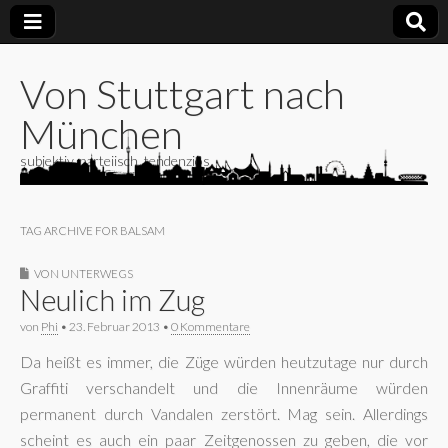
Von Stuttgart nach
München
subjektiv, parteiisch, tendenziös
TAG ARCHIVE FOR BALSAM
VON UNTERWEGS
Neulich im Zug
von
Phi
•
23. Februar 2013
•
0 Kommentare
Da heißt es immer, die Züge würden heutzutage nur durch
Graffiti verschandelt und die Innenräume würden
permanent durch Vandalen zerstört. Mag sein. Allerdings
scheint es auch ein paar Zeitgenossen zu geben, die vor