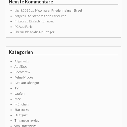
Neuste Kommentare
shark2015
zu
Moon over Friedenheimer Street
Katja
zu
Die Sache mit den Friseuren
Fritzos
zu
Einfach nur wow!
PGA
zu
Paris
Phi
zu
Ode an die Neunziger
Kategorien
Allgemein
Ausflüge
Bechterew
Feine Mucke
Geklaut, aber gut
Job
Laufen
Mac
München
Starbucks
Stuttgart
This made my day
von Unterwegs