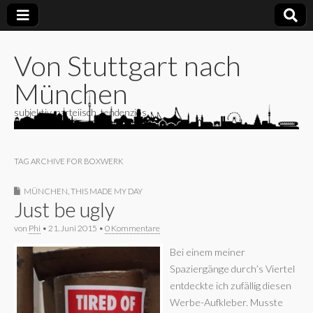
Von Stuttgart nach
München
subjektiv, parteiisch, tendenziös
TAG ARCHIVE FOR BOXWERK
MÜNCHEN
,
THIS MADE MY DAY
Just be ugly
von
Phi
•
21. Juni 2015
•
0 Kommentare
Bei einem meiner
Spaziergänge durch’s Viertel
entdeckte ich zufällig diesen
Werbe-Aufkleber. Musste