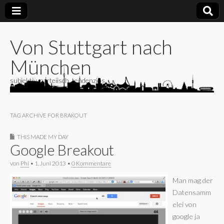
Von Stuttgart nach
München
subjektiv, parteiisch, tendenziös
TAG ARCHIVE FOR BRAKOUT
THIS MADE MY DAY
Google Breakout
von
Phi
•
1. Juni 2013
•
0 Kommentare
Man mag der
Datensamm
elei von
google ja