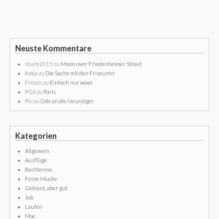
Neuste Kommentare
shark2015
zu
Moon over Friedenheimer Street
Katja
zu
Die Sache mit den Friseuren
Fritzos
zu
Einfach nur wow!
PGA
zu
Paris
Phi
zu
Ode an die Neunziger
Kategorien
Allgemein
Ausflüge
Bechterew
Feine Mucke
Geklaut, aber gut
Job
Laufen
Mac