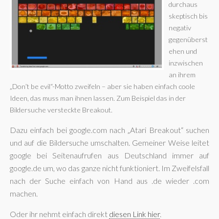
durchaus
skeptisch bis
negativ
gegenüberst
ehen und
inzwischen
an ihrem
„Don’t be evil“-Motto zweifeln – aber sie haben einfach coole
Ideen, das muss man ihnen lassen. Zum Beispiel das in der
Bildersuche versteckte Breakout.
Dazu einfach bei google.com nach „Atari Breakout“ suchen
und auf die Bildersuche umschalten. Gemeiner Weise leitet
google bei Seitenaufrufen aus Deutschland immer auf
google.de um, wo das ganze nicht funktioniert. Im Zweifelsfall
nach der Suche einfach von Hand aus .de wieder .com
machen.
Oder ihr nehmt einfach direkt
diesen Link hier
.