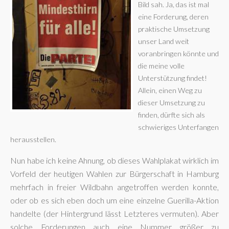
Bild sah. Ja, das ist mal
eine Forderung, deren
praktische Umsetzung
unser Land weit
voranbringen könnte und
die meine volle
Unterstützung findet!
Allein, einen Weg zu
dieser Umsetzung zu
finden, dürfte sich als
schwieriges Unterfangen
herausstellen.
Nun habe ich keine Ahnung, ob dieses Wahlplakat wirklich im
Vorfeld der heutigen Wahlen zur Bürgerschaft in Hamburg
mehrfach in freier Wildbahn angetroffen werden konnte,
oder ob es sich eben doch um eine einzelne Guerilla-Aktion
handelte (der Hintergrund lässt Letzteres vermuten). Aber
solche Forderungen auch eine Nummer größer zu