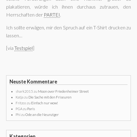
plakatieren, würde ich ihnen durchaus zutrauen, den
Herrschaften der
PARTEI
.
Ich sollte erwägen, mir den Spruch auf ein T-Shirt drucken zu
lassen…
[via
Testspiel
]
Neuste Kommentare
shark2015
zu
Moon over Friedenheimer Street
Katja
zu
Die Sache mit den Friseuren
Fritzos
zu
Einfach nur wow!
PGA
zu
Paris
Phi
zu
Ode an die Neunziger
Kategorien