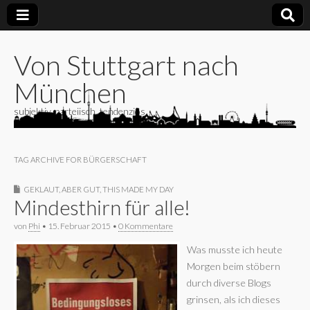
Von Stuttgart nach
München
subjektiv, parteiisch, tendenziös
TAG ARCHIVE FOR BÜRGERSCHAFT
GEKLAUT, ABER GUT
,
THIS MADE MY DAY
Mindesthirn für alle!
von
Phi
•
15. Februar 2015
•
0 Kommentare
Was musste ich heute
Morgen beim stöbern
durch diverse Blogs
grinsen, als ich dieses