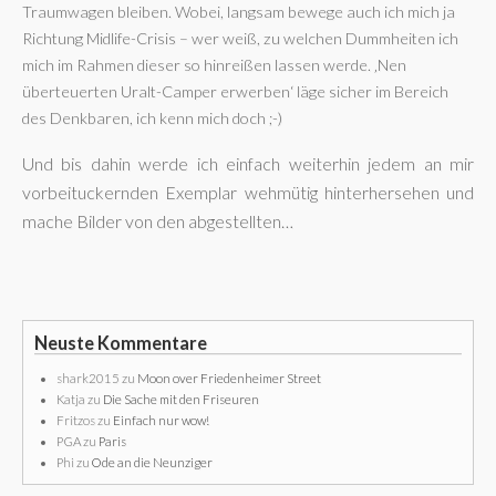
Traumwagen bleiben. Wobei, langsam bewege auch ich mich ja
Richtung Midlife-Crisis – wer weiß, zu welchen Dummheiten ich
mich im Rahmen dieser so hinreißen lassen werde. ‚Nen
überteuerten Uralt-Camper erwerben‘ läge sicher im Bereich
des Denkbaren, ich kenn mich doch ;-)
Und bis dahin werde ich einfach weiterhin jedem an mir
vorbeituckernden Exemplar wehmütig hinterhersehen und
mache Bilder von den abgestellten…
Neuste Kommentare
shark2015
zu
Moon over Friedenheimer Street
Katja
zu
Die Sache mit den Friseuren
Fritzos
zu
Einfach nur wow!
PGA
zu
Paris
Phi
zu
Ode an die Neunziger