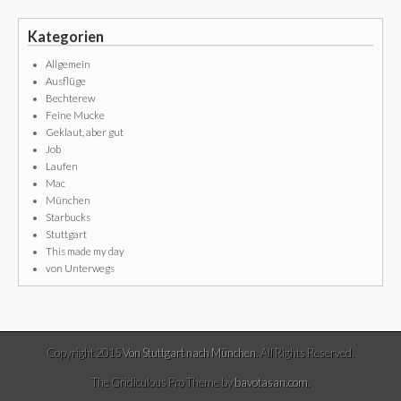
Kategorien
Allgemein
Ausflüge
Bechterew
Feine Mucke
Geklaut, aber gut
Job
Laufen
Mac
München
Starbucks
Stuttgart
This made my day
von Unterwegs
Copyright 2015
Von Stuttgart nach München
. All Rights Reserved.
The Gridiculous Pro Theme by
bavotasan.com
.