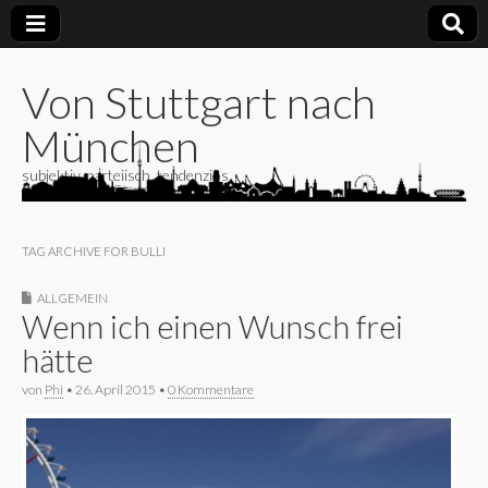
Von Stuttgart nach
München
subjektiv, parteiisch, tendenziös
TAG ARCHIVE FOR BULLI
ALLGEMEIN
Wenn ich einen Wunsch frei
hätte
von
Phi
•
26. April 2015
•
0 Kommentare