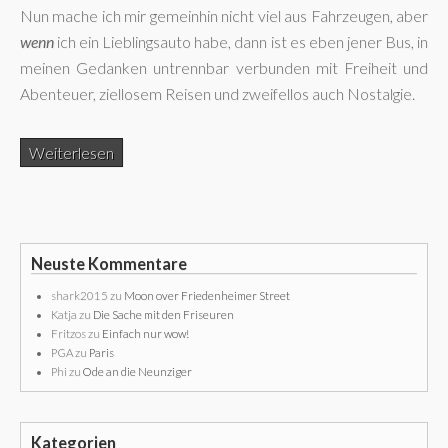
Nun mache ich mir gemeinhin nicht viel aus Fahrzeugen, aber
wenn
ich ein Lieblingsauto habe, dann ist es eben jener Bus, in
meinen Gedanken untrennbar verbunden mit Freiheit und
Abenteuer, ziellosem Reisen und zweifellos auch Nostalgie.
Weiterlesen
Neuste Kommentare
shark2015
zu
Moon over Friedenheimer Street
Katja
zu
Die Sache mit den Friseuren
Fritzos
zu
Einfach nur wow!
PGA
zu
Paris
Phi
zu
Ode an die Neunziger
Kategorien