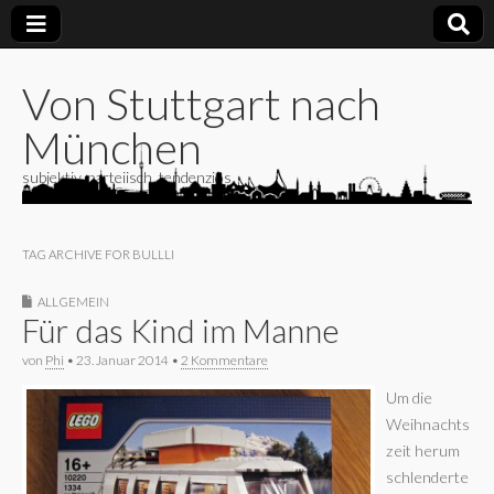
Von Stuttgart nach
München
subjektiv, parteiisch, tendenziös
TAG ARCHIVE FOR BULLLI
ALLGEMEIN
Für das Kind im Manne
von
Phi
•
23. Januar 2014
•
2 Kommentare
Um die
Weihnachts
zeit herum
schlenderte