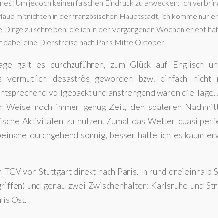
ines! Um jedoch keinen falschen Eindruck zu erwecken: Ich verbrin
laub mitnichten in der französischen Hauptstadt, ich komme nur en
die Dinge zu schreiben, die ich in den vergangenen Wochen erlebt hab
ar dabei eine Dienstreise nach Paris Mitte Oktober.
age galt es durchzuführen, zum Glück auf Englisch un
s vermutlich desaströs geworden bzw. einfach nicht 
ntsprechend vollgepackt und anstrengend waren die Tage. 
her Weise noch immer genug Zeit, den späteren Nachmit
tische Aktivitäten zu nutzen. Zumal das Wetter quasi perf
beinahe durchgehend sonnig, besser hätte ich es kaum er
TGV von Stuttgart direkt nach Paris. In rund dreieinhalb 
griffen) und genau zwei Zwischenhalten: Karlsruhe und St
is Ost.