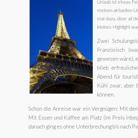
Urlaub ist etwas Fe
meinen aktuellen Ur
mal dazu, über all 
kleines Highlight w
Zwei Schulungst
Französisch (wa
gewesen wäre), e
blieb erfreulic
Abend für touris
Kühl zwar, aber 
können.
Schon die Anreise war ein Vergnügen: Mit dem 
Mit Essen und Kaffee am Platz (im Preis inbe
danach ging es ohne Unterbrechung bis nach Par