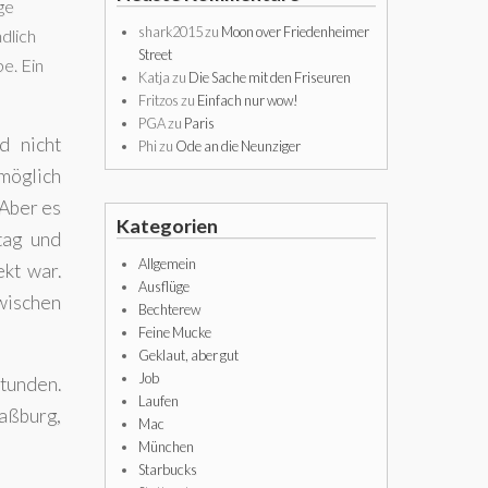
ge
shark2015
zu
Moon over Friedenheimer
dlich
Street
e. Ein
Katja
zu
Die Sache mit den Friseuren
Fritzos
zu
Einfach nur wow!
PGA
zu
Paris
d nicht
Phi
zu
Ode an die Neunziger
möglich
Aber es
Kategorien
tag und
Allgemein
ekt war.
Ausflüge
wischen
Bechterew
Feine Mucke
Geklaut, aber gut
Job
Stunden.
Laufen
raßburg,
Mac
München
Starbucks