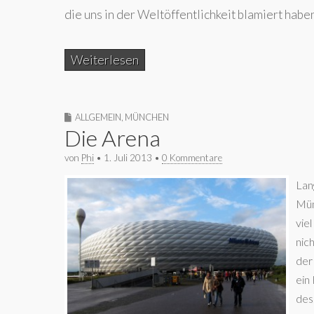
die uns in der Weltöffentlichkeit blamiert haben
Weiterlesen
ALLGEMEIN
,
MÜNCHEN
Die Arena
von
Phi
•
1. Juli 2013
•
0 Kommentare
Lan
Mün
vie
nic
der
ein
des