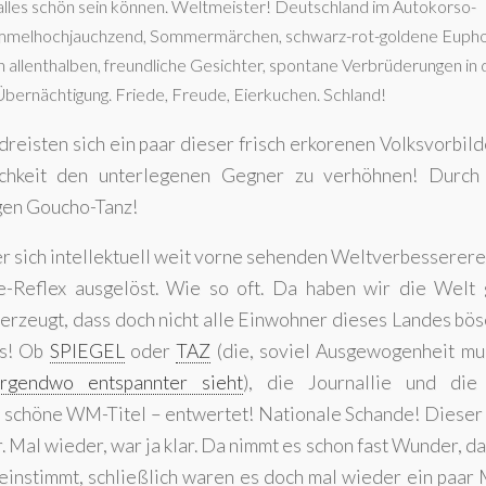
alles schön sein können. Weltmeister! Deutschland im Autokorso-
mmelhochjauchzend, Sommermärchen, schwarz-rot-goldene Eupho
allenthalben, freundliche Gesichter, spontane Verbrüderungen in 
Übernächtigung. Friede, Freude, Eierkuchen. Schland!
reisten sich ein paar dieser frisch erkorenen Volksvorbil
lichkeit den unterlegenen Gegner zu verhöhnen! Durch
igen Goucho-Tanz!
er sich intellektuell weit vorne sehenden Weltverbesserere
-Reflex ausgelöst. Wie so oft. Da haben wir die Welt
rzeugt, dass doch nicht alle Einwohner dieses Landes bös
as! Ob
SPIEGEL
oder
TAZ
(die, soviel Ausgewogenheit mus
irgendwo entspannter sieht
), die Journallie und die 
schöne WM-Titel – entwertet! Nationale Schande! Dieser S
. Mal wieder, war ja klar. Da nimmt es schon fast Wunder, da
einstimmt, schließlich waren es doch mal wieder ein paar