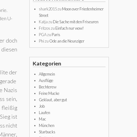
shark2015
zu
Moon over Friedenheimer
rie.
Street
den U-
Katja
zu
Die Sache mit den Friseuren
Fritzos
zu
Einfach nur wow!
PGA
zu
Paris
der doch
Phi
zu
Ode an die Neunziger
 diesen
Kategorien
lite der
Allgemein
Ausflüge
 gerade
Bechterew
e Nazis
Feine Mucke
s sein,
Geklaut, aber gut
Job
fleißig
Laufen
ieg ist
Mac
ss nicht
München
Starbucks
 Männer,