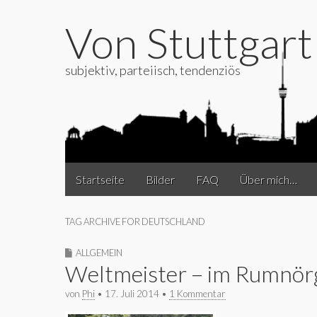
Von Stuttgar
subjektiv, parteiisch, tendenziös
Main
Skip
Startseite
Bilder
FAQ
Über mich…
to
menu
content
TAG ARCHIVE FOR DEUTSCHLAND
ALLGEMEIN
Weltmeister – im Rumnör
von
Phi
•
17. Juli 2014
•
1 Kommentar