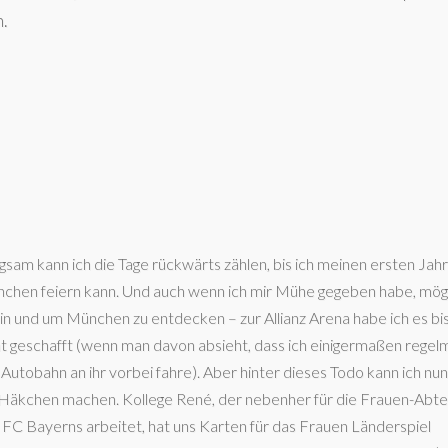
.
gsam kann ich die Tage rückwärts zählen, bis ich meinen ersten Jahr
chen feiern kann. Und auch wenn ich mir Mühe gegeben habe, mögl
l in und um München zu entdecken – zur Allianz Arena habe ich es bi
ht geschafft (wenn man davon absieht, dass ich einigermaßen regel
 Autobahn an ihr vorbei fahre). Aber hinter dieses Todo kann ich nu
 Häkchen machen. Kollege René, der nebenher für die Frauen-Abte
 FC Bayerns arbeitet, hat uns Karten für das Frauen Länderspiel