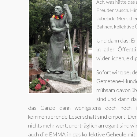
Ach, was hätte das 
Freudenrausch. Hi
Jubelnde Menschen 
Bahnen, kollektive 
Und dann das: Erd
in aller Öffent
widerlichen, ekl
Sofort wird bei d
Getretene-Hunde
mühsam davon übe
sind und dann d
das Ganze dann wenigstens doch noch
kommentierende Leserschaft sind empört! Der 
nichts mehr wert, unerträglich arrogant sind wir
auch die EMMA in das kollektive Geheule mit 