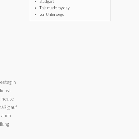
Stuttgart
This made my day
von Unterwegs
estag in
ichst
s heute
mäßig auf
n auch
ilung