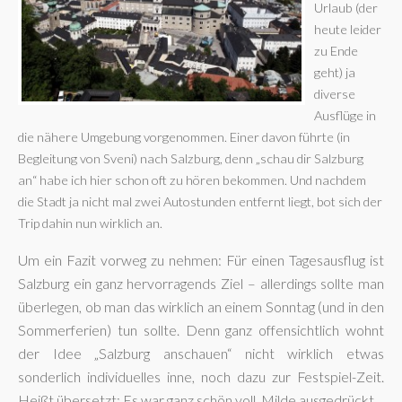
Urlaub (der
heute leider
zu Ende
geht) ja
diverse
Ausflüge in
die nähere Umgebung vorgenommen. Einer davon führte (in
Begleitung von Sveni) nach Salzburg, denn „schau dir Salzburg
an“ habe ich hier schon oft zu hören bekommen. Und nachdem
die Stadt ja nicht mal zwei Autostunden entfernt liegt, bot sich der
Trip dahin nun wirklich an.
Um ein Fazit vorweg zu nehmen: Für einen Tagesausflug ist
Salzburg ein ganz hervorragends Ziel – allerdings sollte man
überlegen, ob man das wirklich an einem Sonntag (und in den
Sommerferien) tun sollte. Denn ganz offensichtlich wohnt
der Idee „Salzburg anschauen“ nicht wirklich etwas
sonderlich individuelles inne, noch dazu zur Festspiel-Zeit.
Heißt übersetzt: Es war ganz schön voll. Milde ausgedrückt.