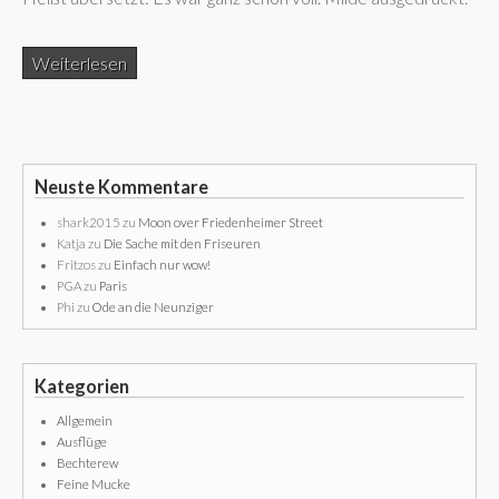
Weiterlesen
Neuste Kommentare
shark2015
zu
Moon over Friedenheimer Street
Katja
zu
Die Sache mit den Friseuren
Fritzos
zu
Einfach nur wow!
PGA
zu
Paris
Phi
zu
Ode an die Neunziger
Kategorien
Allgemein
Ausflüge
Bechterew
Feine Mucke