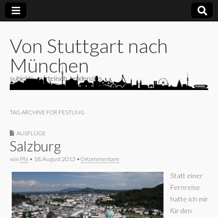
Von Stuttgart nach
München
subjektiv, parteiisch, tendenziös
TAG ARCHIVE FOR FESTUNG
AUSFLÜGE
Salzburg
von
Phi
•
18. August 2013
•
0 Kommentare
Statt einer
Fernreise
hatte ich mir
für den