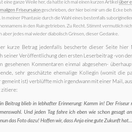
ist eine ganze Weile her, da hatte ich mal einen kurzen Artikel
über e
maligen Friseursalon
geschrieben, der hier bei mir um die Ecke be
. In meiner Phantasie durch die Wahl eines bestenfalls suboriginelle
mennamens in den Ruin getrieben. Zu Recht. Stimmt vermutlich nicht
h aber jedes mal wieder diabolisch Grinsen, dieser Gedanke.
er kurze Betrag jedenfalls bescherte dieser Seite hier
h seiner Veröffentlichung den ersten Leserbeitrag -von d
rn gesehenen Kommentaren einmal abgesehen- überhaup
bende, sehr geschätzte ehemalige Kollegin (womit die pa
gemeint ist) verblüffte mich irgendwann mit einer Mail, aus
zitiere:
n Beitrag blieb in lebhafter Erinnerung: Kamm in! Der Friseur
amenswahl.
Und jeden Tag fahre ich eben wie schon gesagt a
r nun das Foto dazu! Hoffen wir, dass Anja eine gute Zukunft hat