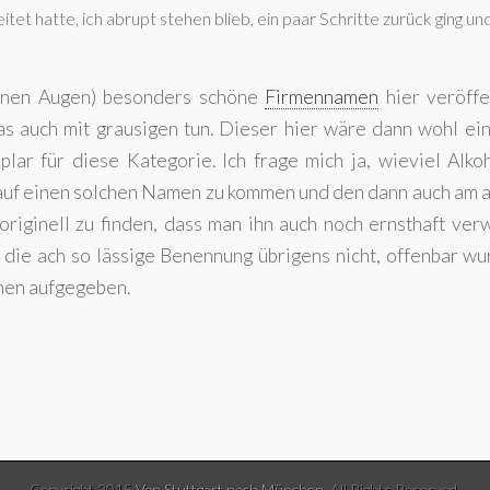
tet hatte, ich abrupt stehen blieb, ein paar Schritte zurück ging und
inen Augen) besonders schöne
Firmennamen
hier veröffe
das auch mit grausigen tun. Dieser hier wäre dann wohl ei
lar für diese Kategorie. Ich frage mich ja, wieviel Alko
 auf einen solchen Namen zu kommen und den dann auch am 
riginell zu finden, dass man ihn auch noch ernsthaft ver
t die ach so lässige Benennung übrigens nicht, offenbar w
hen aufgegeben.
Copyright 2015
Von Stuttgart nach München
. All Rights Reserved.