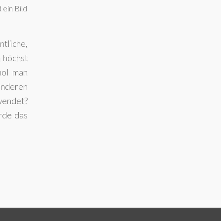
 ein Bild
ntliche,
n höchst
hol man
anderen
wendet?
urde das