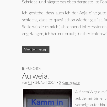
Schriebs, und hängte das oben dargestellte Foto
Ich gestehe, dass auch ich der Anja eine gu
schlecht, dass er quasi schon wieder gut ist. 
Seite würde es mich ja brennend interessieren, 
angefangen, ich hau nur drauf ;-) zu berichten w
Weiterlesen
MÜNCHEN
Au weia!
von
Phi
•
24. April 2014
•
0 Kommentare
Auf dem Weg zum Su
auf, der mir bisher
vorbeigelaufen bin