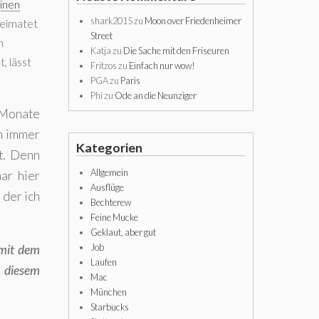
inen
shark2015
zu
Moon over Friedenheimer
heimatet
Street
n
Katja
zu
Die Sache mit den Friseuren
, lässt
Fritzos
zu
Einfach nur wow!
PGA
zu
Paris
Phi
zu
Ode an die Neunziger
 Monate
en immer
Kategorien
t. Denn
Allgemein
ar hier
Ausflüge
 der ich
Bechterew
Feine Mucke
Geklaut, aber gut
Job
 mit dem
Laufen
n diesem
Mac
…
München
Starbucks