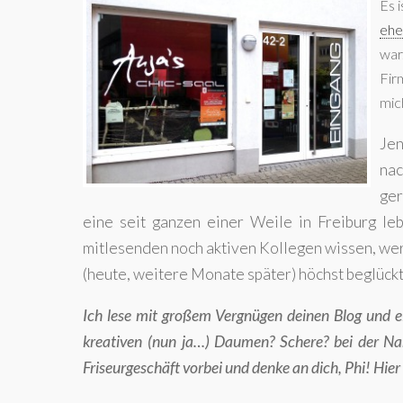
Es 
ehe
war
Fir
mic
Jen
nac
ge
eine seit ganzen einer Weile in Freiburg le
mitlesenden noch aktiven Kollegen wissen, wer 
(heute, weitere Monate später) höchst beglückt 
Ich lese mit großem Vergnügen deinen Blog und ei
kreativen (nun ja…) Daumen? Schere? bei der N
Friseurgeschäft vorbei und denke an dich, Phi! Hie