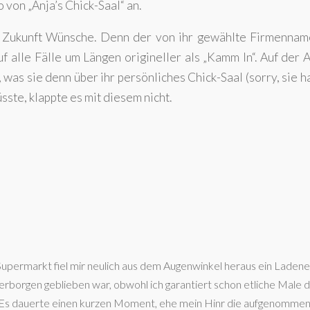
 von „Anja’s Chick-Saal“ an.
te Zukunft Wünsche. Denn der von ihr gewählte Firmenname
Auf alle Fälle um Längen origineller als „Kamm In“. Auf der
was sie denn über ihr persönliches Chick-Saal (sorry, sie h
üsste, klappte es mit diesem nicht.
permarkt fiel mir neulich aus dem Augenwinkel heraus ein Ladene
 verborgen geblieben war, obwohl ich garantiert schon etliche Male 
. Es dauerte einen kurzen Moment, ehe mein Hinr die aufgenomme