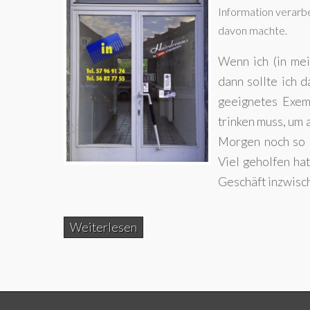
Information verarbei
davon machte.
Wenn ich (in me
dann sollte ich 
geeignetes Exemp
trinken muss, um
Morgen noch so o
Viel geholfen ha
Geschäft inzwisc
Weiterlesen