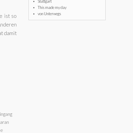
Stuttgart
This made my day
von Unterwegs
 ist so
 Anderen
at damit
ingang
daran
ne