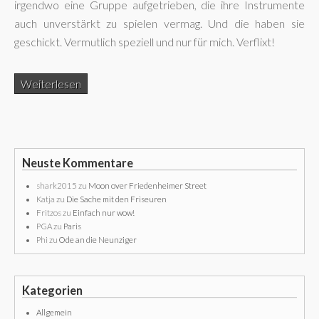
irgendwo eine Gruppe aufgetrieben, die ihre Instrumente
auch unverstärkt zu spielen vermag. Und die haben sie
geschickt. Vermutlich speziell und nur für mich. Verflixt!
Weiterlesen
Neuste Kommentare
shark2015
zu
Moon over Friedenheimer Street
Katja
zu
Die Sache mit den Friseuren
Fritzos
zu
Einfach nur wow!
PGA
zu
Paris
Phi
zu
Ode an die Neunziger
Kategorien
Allgemein