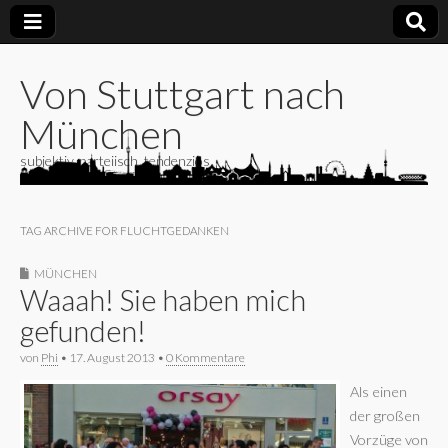
Von Stuttgart nach
München
subjektiv, parteiisch, tendenziös
TAG ARCHIVE FOR FLUCHTGEDANKEN
MÜNCHEN
Waaah! Sie haben mich
gefunden!
von
Phi
•
17. August 2013
•
0 Kommentare
Als einen
der großen
Vorzüge von