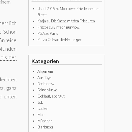
 einem
shark2015
zu
Moon over Friedenheimer
Street
Katja
zu
Die Sache mit den Friseuren
herrlich
Fritzos
zu
Einfach nur wow!
e. Schon
PGA
zu
Paris
 Anreise
Phi
zu
Ode an die Neunziger
pfunden
als der
Kategorien
Allgemein
Ausflüge
lechten
Bechterew
nz, ganz
Feine Mucke
ch unten
Geklaut, aber gut
Job
Laufen
Mac
München
Starbucks