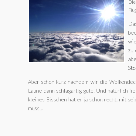
Die
Flu
Das
beo
wie
zu 
abe
Sto
Aber schon kurz nachdem wir die Wolkendeck
Laune dann schlagartig gute. Und natürlich fi
kleines Bisschen hat er ja schon recht, mit s
muss…