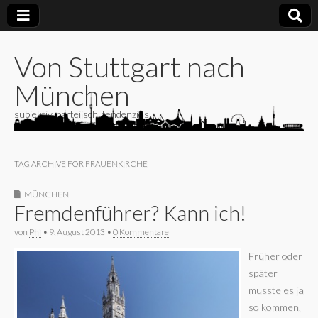
Von Stuttgart nach
München
subjektiv, parteiisch, tendenziös
TAG ARCHIVE FOR FRAUENKIRCHE
MÜNCHEN
Fremdenführer? Kann ich!
von
Phi
•
9. August 2013
•
0 Kommentare
Früher oder
später
musste es ja
so kommen,