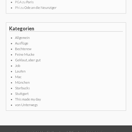
PGA
zu
Paris
Phi
zu
Ode an die Neunziger
Kategorien
Allgemein
Ausflüge
Bechterew
Feine Mucke
Geklaut, aber gut
Job
Laufen
Mac
München
Starbucks
Stuttgart
This made my day
von Unterwegs