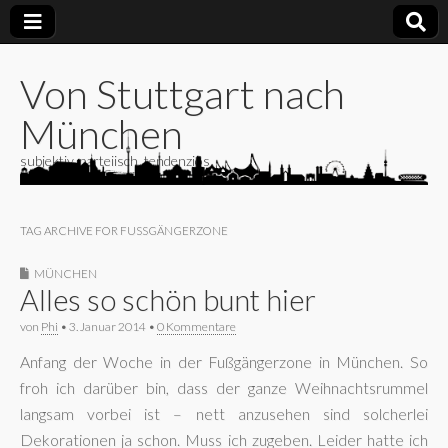
Von Stuttgart nach
München
subjektiv, parteiisch, tendenziös
TAG ARCHIVE FOR FUSSGÄNGERZONE
MÜNCHEN
Alles so schön bunt hier
von
Phi
•
3. Januar 2014
•
0 Kommentare
Anfang der Woche in der Fußgängerzone in München. So
froh ich darüber bin, dass der ganze Weihnachtsrummel
langsam vorbei ist – nett anzusehen sind solcherlei
Dekorationen ja schon. Muss ich zugeben. Leider hatte ich