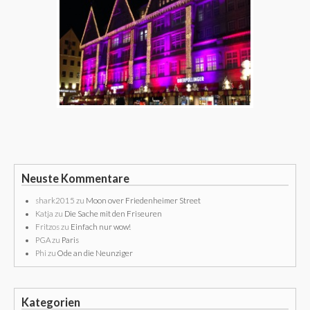
Neuste Kommentare
shark2015
zu
Moon over Friedenheimer Street
Katja
zu
Die Sache mit den Friseuren
Fritzos
zu
Einfach nur wow!
PGA
zu
Paris
Phi
zu
Ode an die Neunziger
Kategorien