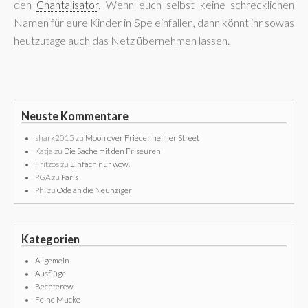
den
Chantalisator
. Wenn euch selbst keine schrecklichen
Namen für eure Kinder in Spe einfallen, dann könnt ihr sowas
heutzutage auch das Netz übernehmen lassen.
Neuste Kommentare
shark2015
zu
Moon over Friedenheimer Street
Katja
zu
Die Sache mit den Friseuren
Fritzos
zu
Einfach nur wow!
PGA
zu
Paris
Phi
zu
Ode an die Neunziger
Kategorien
Allgemein
Ausflüge
Bechterew
Feine Mucke