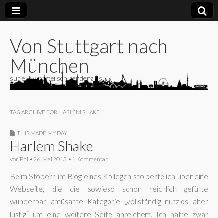
Von Stuttgart nach
München
subjektiv, parteiisch, tendenziös
TAG ARCHIVE FOR HARLEM SHAKE
THIS MADE MY DAY
Harlem Shake
von
Phi
•
26. Mai 2013
•
1 Kommentar
Beim Stöbern im Blog eines Kollegen stolperte ich über eine
Webseite, die die sowieso schon reichlich gefüllte
wunderbar amüsante Kategorie „vollständig nutzlos aber
lustig“ um eine weitere Seite anreichert. Ich hätte zwar